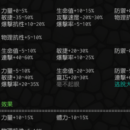
   爆擊率+20~35%      
毫不起眼
逃脫
  效果