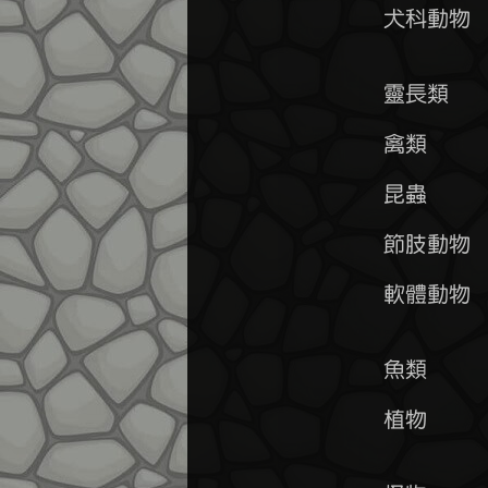
	犬科動物  護主               力量+0~5%           體力+15~20%

	          游泳

	靈長類    靈巧+20~30%        力量-5~15%

	禽類      靈巧+10~20%        爆擊率+15~25%

	昆蟲      力量+20~30%        敏捷+10%~20%        體力-5%~15%

	節肢動物  靈巧+25%~35%       力量+5%~10%         爆擊率+5%~10%

	軟體動物  力量-10~15%        魔法抗性+5~10%      攻擊速度-25~35%

	       
	魚類      敏捷+30%~45%       無法陸地活動

	植物      火系抗性-40~50%    風系抗性+30~40%     雷系抗性+40~50%

	          敏捷-40~50%        攻擊速度-25%~40%
