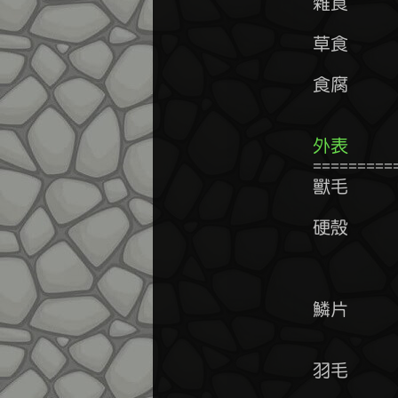
	雜食      物理抗性+5~10%

	草食      力量-10~15%        體力+10~15%

	食腐      生命值+20~30%      毒素抗性+40~60%

外表    
	================================================================

	獸毛      火系抗性-15~30%    物理抗性+10~20%

	硬殼      防禦+30~50%        敏捷-20~30%         攻擊速度-20~30%

	          物理抗性+20~30%    火系抗性+10~20%     風系抗性+10~20%

	          雷系抗性+10~20%    爆擊抗性+20~30%     流血抗性+30%~40%

	鱗片      魔法抗性+25~35%    敏捷-0~5%           爆擊抗性+20~30%

	          火系抗性+20~30%    流血抗性+10%~20%

	羽毛      風系抗性+40~50%    火系抗性-15~30%     靈巧+10~20%
