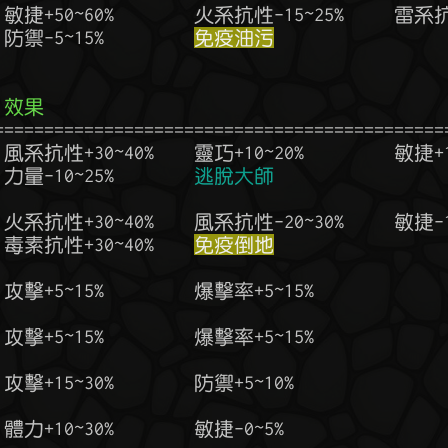
  防禦-5~15%         
免疫油污
  效果
  力量-10~25%        
逃脫大師
   毒素抗性+30~40%    
免疫倒地