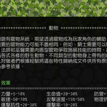
******************** 動物 ********************
  效果