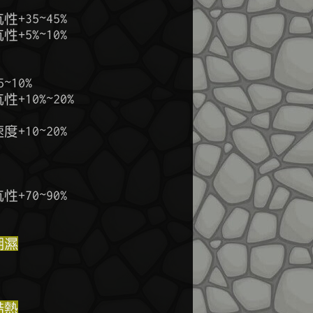
潮濕
酷熱