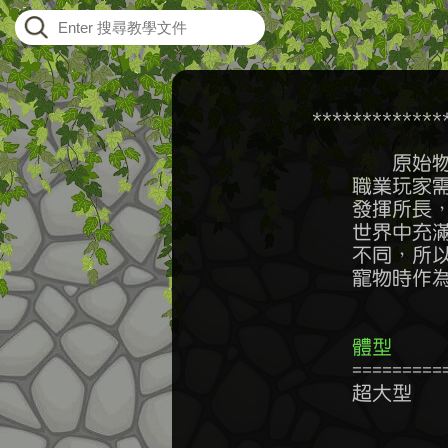
    *************
	    原始物語有寵物系統，期望透過寵物成為玩家角色的輔助，因此不同

	職業玩家需要的寵物能力可能不盡相同，例如，騎士需要可以騎乘的寵物

	發揮所長，法師和巫醫需要肉盾型寵物爭取施展技能的時間，所幸，原始

	世界中充滿各式各樣的野生動物，不同類型的動物身上帶有的能力也有所

	不同，所以狩獵者們根據經驗將這些特性歸納成文件供所有原始人在抓捕

	寵物時作為參考依據。

體型    
	================================================================

	超大型    力量+5~10%         生命值+20~30%       防禦+10~15%

	          敏捷-50~70%        攻擊速度-15%~50%    物理抗性+20~30%

	          爆擊抗性+20~30%    爆擊率-10~20%
