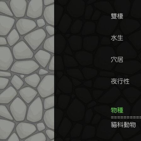
	        
	雙棲      游泳/潛水          雷系抗性-20~30%     火系抗性+20~30%

	水生      游泳/潛水          雷系抗性-35~45%     火系抗性+35~45%

	穴居      風系抗性-25~35%    雷系抗性-5~10%      敏捷-5~10%

	夜行性    白天攻擊速度-30%   夜晚攻擊力+5%       夜晚防禦力+5%

	          黑暗視覺           野生的夜行性動物只有晚上才會出現

物種    
	================================================================

	貓科動物  敏捷+5~15%         體力-10~20%         爆擊率+5~10%

	        