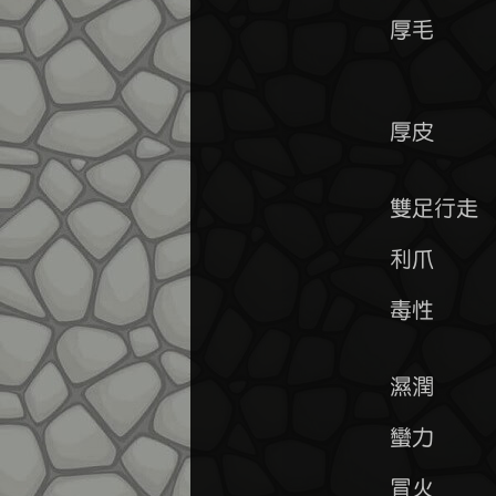
	厚毛      防禦+10~20%        火系抗性-10~20%     風系抗性+35~45%

	          攻擊速度-20~30%    物理抗性+10~20%     流血抗性+5%~10%

	厚皮      防禦+10~20%        敏捷-5~10%          靈巧-5~10%

	          物理抗性+20~30%    爆擊抗性+20~30%     流血抗性+10%~20%

	雙足行走  靈巧+10~20%        敏捷-5~10%          攻擊速度+10~20%

	利爪      攻擊+10~20%        爆擊率+5~15%

	毒性      攻擊-5~15%         防禦-5~15%          毒素抗性+70~90%

	濕潤    
	蠻力      靈巧-5%~15%        力量+5~15%

	冒火    