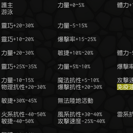
   物理抗性+20~30%    爆擊抗性+20~30%     
免疫