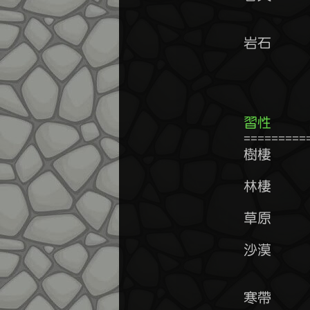
	岩石      防禦+40~60%        攻擊速度-20~40%     雷系抗性+30~50%

	          火系抗性+20~30%    風系抗性-30~50%     敏捷-35~50%

	          流血抗性+70%~90%

習性    
	================================================================

	樹棲      敏捷+10~15%        魔法抗性+20~30%

	林棲      敏捷+5~10%         雷系抗性+25~35%

	草原      體力+20~30%        火系抗性-10~15%     敏捷-5~10%

	沙漠      火系抗性+25~35%    風系抗性+10~15%     敏捷-15~25%

	        
	寒帶      風系抗性+25~35%    雷系抗性+10~15%     敏捷-15~25%
