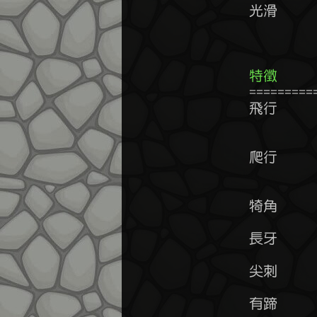
	光滑      敏捷+50~60%        火系抗性-15~25%     雷系抗性-15~25%

	        
特徵    
	================================================================

	飛行      風系抗性+30~40%    靈巧+10~20%         敏捷+10~20%

	        
	爬行      火系抗性+30~40%    風系抗性-20~30%     敏捷-10~15%

	       
	犄角      攻擊+5~15%         爆擊率+5~15%

	長牙      攻擊+5~15%         爆擊率+5~15%

	尖刺      攻擊+15~30%        防禦+5~10%

	有蹄      體力+10~30%        敏捷-0~5%
