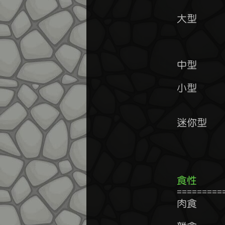
	大型      力量+0~5%          生命值+10~15%       防禦+0~5%

	          敏捷-35~50%        攻擊速度-20%~30%    物理抗性+10~20%

	          爆擊抗性+10~20%    爆擊率-5~10%

	中型      物理抗性+5~10%

	小型      生命值-5~10%       敏捷+20~30%         防禦-0~5%

	          連擊+40~60%        爆擊率+10~25%

	迷你型    力量-5~10%         生命值-20~30%       防禦-5~10%

	          敏捷+30~40%        靈巧+20~30%         連擊+65~85%

	       
食性    
	================================================================

	肉食      力量+10~15%        體力-10~15%
