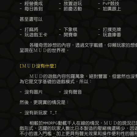
	- 經營養成	- 放置遊玩	- PvP競技

	- 每日簽到	- 節慶活動	- 尬廣跟上

	甚至還可以

	- 打麻將	- 下象棋	- 打撲克牌

	- 玩遊戲王卡	- 開賽車	- 玩倉庫番

	    各種奇思妙想的內容，透過文字載體，仰賴玩家的想像力，就有可能

	呈現在ＭＵＤ的世界裡。

[ＭＵＤ沒有什麼]
	    ＭＵＤ的遊戲內容包羅萬象，絕對豐富，但當然也沒有某些東西，因

	為它是文字基礎的遊戲模式，所以：

	- 沒有圖片	- 沒有聲音

	然後，更現實的情況是：

	- 沒有新玩家 T_T

	    相較於MMORPG動輒千人在線的情況，ＭＵＤ的現況已是非常小眾的遊

	戲形式，活躍的玩家人數比日本製造的壓縮機還稀少，因遊玩ＭＵＤ需要

	不小的進入門檻，加上更具有聲光效果和操作便利性的圖形化網路遊戲在
