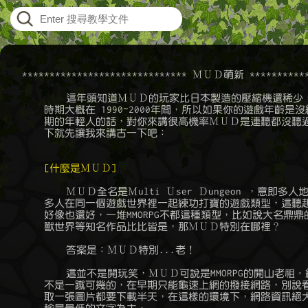
    ****************************** ＭＵＤ萌新 ************
	    這年頭知道ＭＵＤ的玩家比日本製造的壓縮機還稀少，ＭＵＤ的繁盛

	時期大概在 1990~2000年間，所以如果你的遊戲年齡是沒經歷過這一段時

	期的年輕人的話，對你來講很高機率ＭＵＤ是連聽都沒聽過的吧。因此以

	下就先讓我來講古一下吧：

[什麼是ＭＵＤ]
	    ＭＵＤ全名是Ｍulti Ｕser Ｄungeon ，意即多人地下城，也就是很

	多人在同一個遊戲世界裡一起練功打寶的遊戲類型，這聽起來很特別嗎？

	好像也還好，一堆MMORPG不都這種類型，比如說大名鼎鼎的天堂甚至是魔

	獸世界等知名作品比比皆是，那ＭＵＤ特別在哪裡？

	    答案是：ＭＵＤ特別...老！

	    這並不是開玩笑，ＭＵＤ可說是MMORPG的開山老祖。網路技術發展並

	不是一蹴可幾的，在早期只能龜速上網的撥接網路，別說看影片，就連讀

	取一張圖片都要下載半天，在這樣的環境下，網路資訊絕大多數只能以傳
