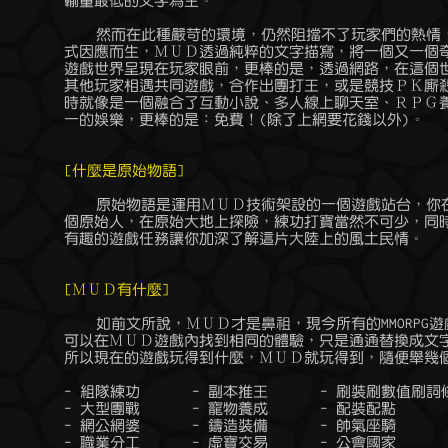
	輸量最低的文字為主。

	    然而在此種嚴苛的環境，仍然阻擋不了玩家們的熱情，ＭＵＤ遊戲形

	式因應而生，ＭＵＤ透過純粹的文字描寫，將一個又一個奇幻充滿特色的

	遊戲世界呈現在玩家眼前，更棒的是，透過網路，在這個世界中你還能與

	其他玩家相遇共同遊戲，合作出團打王，或是競技ＰＫ廝殺，ＭＵＤ在當

	時就像是一個融合了互動小說、多人線上聊天室、ＲＰＧ養成系統等多合

	一的娛樂，更棒的是：免費！(除了上網要花錢以外)。

[什麼是原始物語]
	    原始物語是運用ＭＵＤ技術架設的一個遊戲站台，你在遊戲中扮演一

	個原始人，在原始大地上探險，練功打寶當然不可少，同時還提供數十個

	有趣的遊戲任務讓你加深了解這片大陸上的風土民情。

[ＭＵＤ有什麼]
	    如前文所說，ＭＵＤ才是鼻祖，現今所有的MMORPG遊戲概念，幾乎都

	可以在ＭＵＤ遊戲內找到相同的體驗，只是通通替換成文字的版本而已，

	所以現在的遊戲玩得到什麼，ＭＵＤ就玩得到，隨便舉幾個例子比如：

	- 組隊練功	- 副本推王	- 刷裝刷數值刷詞條

	- 大型團戰	- 寵物養成	- 配裝配點

	- 網公網婆	- 鑄造裝備	- 帥氣座騎

	- 職業分工	- 虛寶交易	- 公會國家
