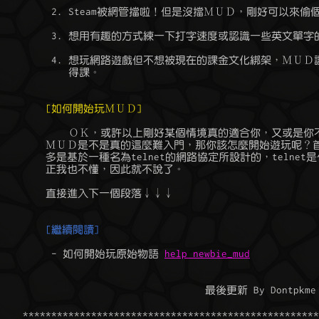
	 2. Steam被網管擋啦！但是沒擋ＭＵＤ，剛好可以來偷個樂。

	 3. 想用有趣的方式練一下打字速度或認識一些英文單字的時候。

	 4. 想玩網路遊戲但不想被現在的課金文化綁架，ＭＵＤ讓你想課金也沒

	    得課。

[如何開始玩ＭＵＤ]
	    ＯＫ，或許以上剛好某個情境真的適合你，又或是你不信邪想試試看

	ＭＵＤ是不是真的這麼難入門，那你該怎麼開始遊玩呢？首先，ＭＵＤ大

	多是基於一種名為telnet的網路協定所設計的，telnet是什麼不重要，反

	正我也不懂，因此就不說了。

	直接進入下一個段落↓↓↓

[繼續閱讀]
	 - 如何開始玩原始物語 
help newbie_mud
                                    最後更新 By Dontpkme 