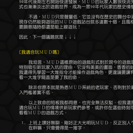
	90年代後期左右開始快速發展，ＭＵＤ的玩家人數很快流失，此種遊戲形

	式也漸漸淡出於遊戲世界，成為一眾90年代玩家的歷史情懷。

	    不過，ＭＵＤ只是聲量低，它並沒有在歷史的舞台中消失，光是國內

	現存仍然能夠遊玩的ＭＵＤ遊戲站台就多達數十個，且風格玩法各異，只

	要願意隨時都還是能上線遊玩！

	因此，下一個議題就是↓↓↓

[我適合玩ＭＵＤ嗎]
	    我坦言，ＭＵＤ這樣原始的遊戲形式對於現今的遊戲環境來說，沒有

	特別吸引新玩家入坑的理由，它沒有美美的畫面，香香的妹子，要玩之前

	我還得先學習一大堆指令才能操作遊戲角色，更遑論要讓有閱讀障礙的我

	看一大堆字簡直是要了我的命。

	    除非你原本就是熟悉ＭＵＤ系統的老玩家，否則對於新玩家來講，進

	入門檻著實不低。

	    以上致命的短板我都同意，也完全無法反駁。但我還是勉強擠出幾個

	適合玩ＭＵＤ的情境供新玩家們參考，或許你在這些時刻可以考慮來體驗

	看看ＭＵＤ的遊戲方式。

	 1. 上班上課好無聊，剛好正大光明玩ＭＵＤ，反正別人乍看也看不懂你

	    在幹嘛，只會覺得是一堆字。
