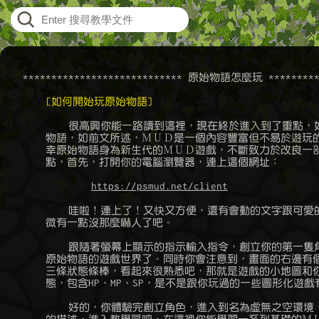
    **************************** 原始物語怎麼玩 ***********
[如何開始玩原始物語]
	    很高興你能一路讀到這裡，現在終於進入到了重點，如何開始玩原始

	物語，如前文所述，ＭＵＤ是一個內容豐富但不易於遊玩的遊戲形式，所

	幸原始物語身為新生代的ＭＵＤ遊戲，不斷致力於改良一部分ＭＵＤ的缺

	點，首先，打開你的電腦瀏覽器，連上這個網址：

https://psmud.net/client
	    哇啦！連上了！又快又方便，還有會動的文字跟可愛的emoji 呢！稍

	微有一點沒那麼嚇人了吧。

	    跟隨著螢幕上顯示的指示輸入指令，創立你的第一隻角色，就會進入

	原始物語的遊戲世界了。同時你會注意到，畫面的右邊有個空白的框框和

	三條狀態條棒，看起來很熟悉吧，那就是遊戲的小地圖和你人物的即時狀

	態，包含HP、MP、SP，是不是跟你玩過的一些圖形化遊戲有點相似呢？

	    好的，你體驗完創立角色，進入到名為虛無之空環境，跟隨著畫面上
