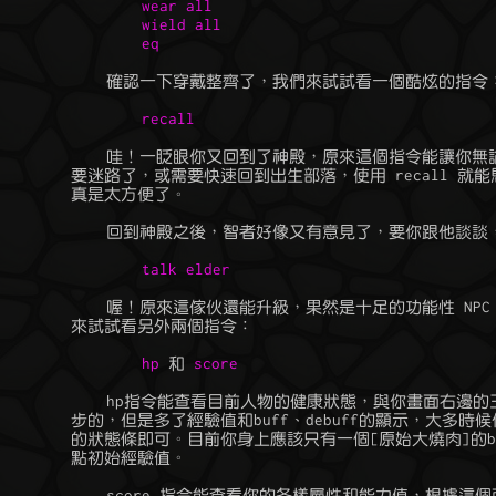
		wear all

		wield all

	    哇！一眨眼你又回到了神殿，原來這個指令能讓你無論身在何處，只

	要迷路了，或需要快速回到出生部落，使用 recall 就能馬上帶你回家，

	真是太方便了。

	    喔！原來這傢伙還能升級，果然是十足的功能性 NPC，別急，我們先

	來試試看另外兩個指令：

hp
 和 
score
	    hp指令能查看目前人物的健康狀態，與你畫面右邊的三條狀態條是同

	步的，但是多了經驗值和buff、debuff的顯示，大多時候你可以看畫面上

	的狀態條即可。目前你身上應該只有一個[原始大燒肉]的buff，以及6000

	點初始經驗值。

	    score 指令能查看你的各樣屬性和能力值，根據這個面板你能瞭解你
