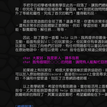
	    手把手的初學者情境教學至此告一段落了，讓我們總結一下前面的歷

	程：你完成了簡單的區域探索，學習與 NPC對話和詢問問題獲取情報，提

	升了等級和屬性，完成了首次的戰鬥，獲得戰利品。

	    這些就是遊戲的全部了嗎？遠遠不是，你還有非常多的新東西要學習

	，還有非常多的遊戲體驗正要開始，例如：學習技能，買賣物品，施放技

	能，馴養寵物，解任務...等等。

	    因此，除了要你一直看 help 以外，我再提供你最後一個法寶：與人

	互動。前面有提到ＭＵＤ的玩家很少，但如果你有幸遇到線上有其他老手

	玩家在，別忘了向他們打招呼，有任何問題都可以嘗試向他們尋求協助。

	    chat 大家好，我是新人，請多指教

	    如果線上有玩家在，相信大家會很樂於提供協助的。除此之外，你也

	可以加入原始物語的Discord，直接在Discord上發言尋求幫忙也是沒問題

	的，不論用什麼管道，別忘了注意網路禮節喔。

	    以上教學結束，希望你有看到最後，當你能活用上面教學的幾個常用

	指令，尤其是能夠習慣使用 help 查詢資料自我學習以後，很快地你就能

	脫離萌新的階段了，其實沒這麼難吧。希望繼續能在下一篇教學看到你。

[繼續閱讀]