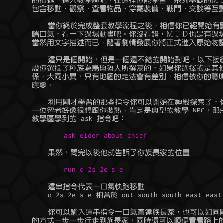
	的描述，進入教學區吧，在這裡你能學習一系列基礎的ＭＵＤ操作指令，

	包含移動、觀察、查看物品、穿戴裝備、戰鬥、交談等互動指令。

	    當你終於完成整套教學流程之後，相信你已經開始有點吸收不良了，

	喘口氣，看一下過場動畫吧。你沒看錯，ＭＵＤ也是有過場動畫的，只是

	當然用文字描述而已，隨著劇情發展你將正式進入原始物語的世界。

	    這只是個開始，但是一個還不錯的開始對吧，以下接續的教學，是預

	設你選擇了種族為烏魯魯人所撰寫的，如果你選擇的是其他種族，沒有關

	係，大同小異，只有地圖的走法會有差別，相信依你的聰明才智能夠自己

	應變。

	    利用剛才學習的那些指令你可以開始在神殿探索了，你注意到此處有

	一位智者好像很想跟你裝熟，肯定是典型的教學 NPC，那就來試試剛才在

	    這串指令代表一口氣快跑移動

	    o 2s 2e s e 相當於 out south south east east south east

	    你可以輸入這串指令一口氣直達族長家，也可以如同剛才教學區學到

	的方式一步一步行走到族長家，同時還可以順便看看路上的風景。
