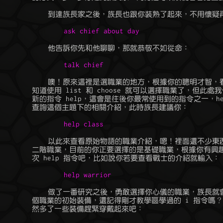
	    噢！原來這裡是選職業的地方，根據你的聰明才智，看了說明應該就

	知道使用 list 和 choose 就可以選擇職業了，但此處我們又遇到了一個

	新的指令 help，這會是往後你最常使用到的指令之一，help + 主題，能

	    以此來查看原始物語的職業介紹，嗯！裡面還不少東西呢，甚至還有

	二階職業，目前的你正要選擇的是基礎職業，根據你有興趣的職業再下一

	    做了一番研究之後，勇敢選擇你心儀的職業，族長就會交給你適合這

	個職業的初始裝備，還記得剛才教學區學過的 i 指令嗎？ 看一下身上果
