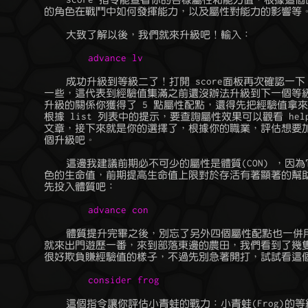
	的角色在戰鬥中如何發揮能力，以及屬性對能力的影響等。

	    成功升級到等級二了！打開 score面板再次確認一下，經驗條變短了

	一些，這代表到經驗值集滿之前還沒辦法升級到下一個等級，此外，因為

	升級的關係你獲得了 5 點屬性配點，還得先把經驗值拿來提升屬性呢。

	根據 list 列表中的提示，要查詢屬性效果可以觀看 help stats 的說明

	文章，接下來就是你的選擇了，根據你的職業，評估想要加點的屬性，逐

	個升級吧。

	    這邊我建議前期必不可少的屬性是體質(CON) ，因為它直接影響到角

	色的生命值，前期提高生命值上限對於存活有著顯著的幫助，毫不猶豫地

	    體質提升完畢之後，別忘了另外四個屬性配點也一併用完，用完之後

	就來出門遊歷一番，來到部落東邊的農田，我們看到了幾隻小青蛙，好像

	    這個指令讓你評估小青蛙的戰力：小青蛙(Frog)的等級是 1級。不出
