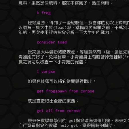
	    輕鬆獲勝，得到了一些經驗值，恭喜你的初次正式戰鬥勝利，啊，附

	近還有一隻大牛蛙(Toad)呢，準備趁勝追擊之前，千萬別忘了小心駛得萬

	    原來這大牛蛙扮豬吃老虎，等級竟然有 4級，還是先回去把剩下的小

	青蛙刷完好了，免得翻車。小青蛙身上有時會掉落蛙卵(Frogspawn)， 打

	    原來在教學區學到的 get指令還有這個用途，未來如果忘記了，記得

	自行查看指令的教學 help get，獲得隨時的幫助。
