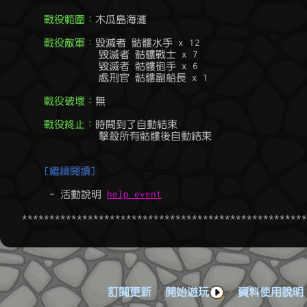
戰役範圍：
木瓜島海灘

戰役敵軍：
毀滅者 骷髏水手 x 12

	          毀滅者 骷髏戰士 x 7

	          毀滅者 骷髏砲手 x 6

	          處刑官 骷髏副船長 x 1

戰役破壞：
無

戰役終止：
時間到了自動結束

		  擊殺所有骷髏後自動結束

[繼續閱讀]
	 - 活動說明 
help event
訂閱更新
·
開始遊玩
·
資料使用說明