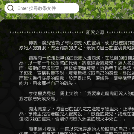
    ******************************* 詛咒之源 *************
	    傳說，魔鬼會為了奪取原始人的靈魂，使用各種詭詐的交易欺騙蒙蔽

	原始人的雙眼，做出錯誤的決定，最後將自己的靈魂賣給魔鬼。

	    曾經有一位走投無路的原始人流浪漢，在危難的時刻遇到了魔鬼的交

	易，以一箱一千枚金幣的代價，將靈魂賣給魔鬼，這人名為亨德里克。然

	而，狡猾的亨德里克，用伎倆欺騙魔鬼，透過老千的手法，將一枚金幣藏

	了起來，宣稱數量不對，魔鬼無權收取自己的靈魂。誤以為自己出了差錯

	而無法進行交易的魔鬼，於是提出另一項條件，讓亨德里克拿走他的一樣

	能力，用來彌補自己的疏失。

	    亨德里克見狀，馬上笑說：「我要拿走魔鬼詛咒人的能力，只有這樣

	我才願意完成交易」。

	    魔鬼同意了，將自己的詛咒之力送給亨德里克，正準備收取靈魂，突

	然，亨德里克指著魔鬼大聲笑說：「愚蠢的魔鬼，我現在詛咒你，永遠無

	法收取我的靈魂，否則你將墮入永遠的烈火中死亡！」

	    魔鬼這才發現，一直以來玩弄原始人於股掌的自己，有天竟成了上當
