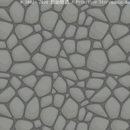
© 2002–2026 原始物語
A Primitive Story
Admin
do