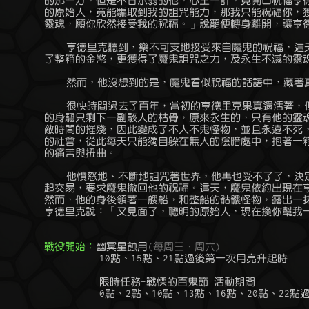
	的那一方，但是不甘示弱的他，心生一計，竟開口祝福亨德里克：「聰明

	的原始人，竟能騙取到我的詛咒能力，那我只能祝福你，獲得永生不滅的

	靈魂，願你欣然接受我的祝福。」說罷便轉身離開，讓亨德里克離去。

	    亨德里克聽到，樂不可支地接受來自魔鬼的祝福，這天，他不僅獲得

	了整箱的金幣，更獲得了魔鬼詛咒之力，及永生不滅的靈魂，開心透了。

	    然而，他沒想到的是，魔鬼看似祝福的話語中，藏著真正的陷阱。

	    很快時間過去了百年，當初的亨德里克果真還活著，但可怕的是，他

	的身驅只剩下一副駭人的枯骨，原來永生的，只有他的靈魂，肉體仍然不

	敵時間的摧殘，因此變成了不人不鬼怪物，並且永遠不死，被逐出原始人

	的社會，從此每天只能獨自躲在無人的陰暗處中，抱著一箱金幣活在永恆

	的痛苦與扭曲。

	    他憤怒地、不斷地詛咒著世界，他再也受不了了，決定重新和魔鬼發

	起交易，要求魔鬼撤回他的祝福。這天，魔鬼依約出現在亨德里克面前，

	然而，他的身後領著一艘船，和整船的骷髏怪物，露出一抹神秘的笑容對

	亨德里克說：「又見面了，聰明的原始人，現在換你幫我一個忙吧。」

戰役開始：
幽冥星蝕月
(每周三、周六)
	          10點、15點、21點過後第一次月亮升起時

	          限時任務-戰慄的百鬼節 活動期間

	          0點、2點、10點、13點、16點、20點、22點過後第一次月亮升起時
