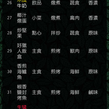
26
飲品
燉煮
蔬食
香濃
牛奶
椰汁
27
小菜
燉煮
禽肉
香濃
燉蛋
炒堅
28
點心
拌炒
蔬食
原味
果
好獵
29
人飯
主食
煎烤
獸肉
原味
盒
香煎
30
海鱸
主食
煎烤
海鮮
原味
魚
椒香
31
鹽封
主食
煎烤
海鮮
鹹味
烤魚
生猛