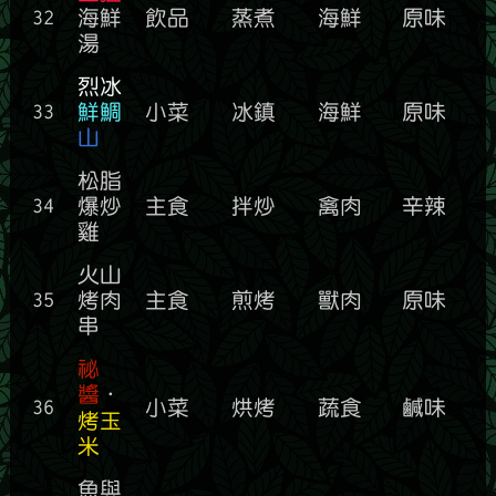
32
海鮮
飲品
蒸煮
海鮮
原味
湯
烈冰
33
鮮鯛
小菜
冰鎮
海鮮
原味
山
松脂
34
爆炒
主食
拌炒
禽肉
辛辣
雞
火山
35
烤肉
主食
煎烤
獸肉
原味
串
祕
醬
．
36
小菜
烘烤
蔬食
鹹味
烤玉
米
魚與