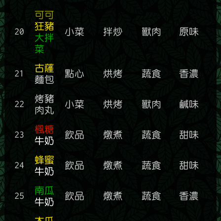
可可
狂豬
20
小菜
拌炒
獸肉
原味
大拌
菜
古薩
21
點心
烘烤
蔬食
香濃
麵包
烤豬
22
小菜
烘烤
獸肉
鹹味
肉丸
楓糖
23
飲品
燉煮
蔬食
甜味
牛奶
蜂蜜
24
飲品
燉煮
蔬食
甜味
牛奶
南瓜
25
飲品
燉煮
蔬食
香濃
牛奶
木瓜