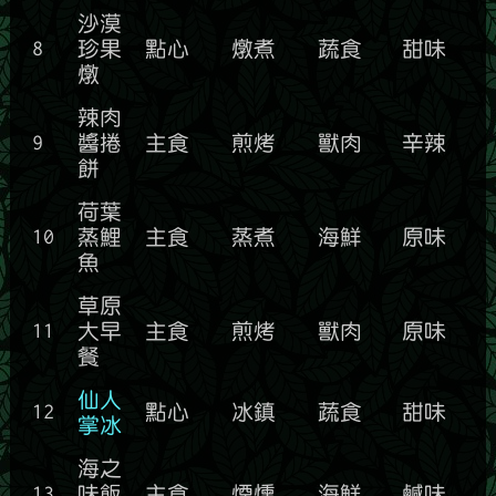
沙漠
8
珍果
點心
燉煮
蔬食
甜味
燉
辣肉
9
醬捲
主食
煎烤
獸肉
辛辣
餅
荷葉
10
蒸鯉
主食
蒸煮
海鮮
原味
魚
草原
11
大早
主食
煎烤
獸肉
原味
餐
仙人
12
點心
冰鎮
蔬食
甜味
掌冰
海之
13
味飯
主食
煙燻
海鮮
鹹味