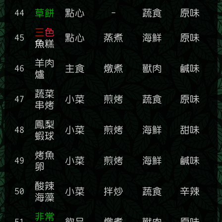
44
草餅
點心
-
蔬食
原味
三
色
45
點心
蒸煮
海鮮
原味
魚
糕
羊肉
46
主食
燉煮
獸肉
鹹味
爐
蔬菜
47
小菜
煎烤
蔬食
原味
串烤
鳳梨
48
小菜
煎烤
海鮮
甜味
蝦球
烤魚
49
小菜
煎烤
海鮮
鹹味
卵
酸辣
50
小菜
拌炒
蔬食
辛辣
海藻
非常
51
飲品
燉煮
獸肉
原味