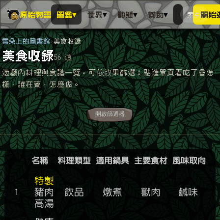
▾
▾
▾
▾
原始物語
圖鑑
世界
動態
幫助
索引
開始
搜人物、動
搜尋萬物索
雲朵上的圖書館
美食收錄
美食收錄
56 道
遊戲內料理與食譜一覽，可依效果篩選；點進單頁看吃了會怎
樣、誰在賣、怎麼做。
開啟篩選器
名稱
料理類型
適用鍋具
主要食材
風味取向
特製
1
豬肉
飲品
燉煮
獸肉
鹹味
高湯