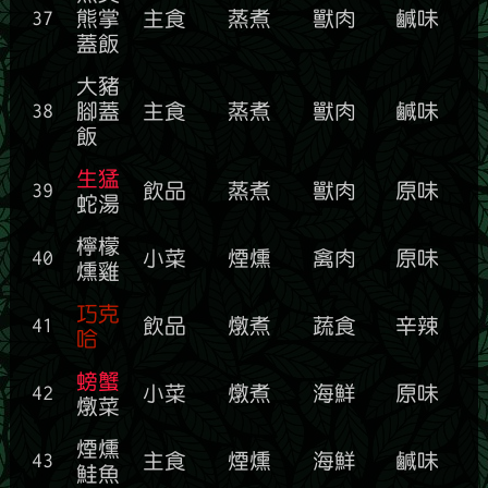
37
熊掌
主食
蒸煮
獸肉
鹹味
蓋飯
大豬
38
腳蓋
主食
蒸煮
獸肉
鹹味
飯
生猛
39
飲品
蒸煮
獸肉
原味
蛇湯
檸檬
40
小菜
煙燻
禽肉
原味
燻雞
巧克
41
飲品
燉煮
蔬食
辛辣
哈
螃蟹
42
小菜
燉煮
海鮮
原味
燉菜
煙燻
43
主食
煙燻
海鮮
鹹味
鮭魚