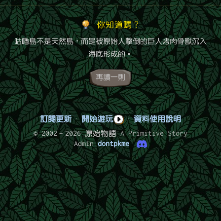
你知道嗎？
咕嚕島不是天然島，而是被原始人擊倒的巨人烤肉骨獸沉入
海底形成的。
再讀一則
訂閱更新
·
開始遊玩
·
資料使用說明
© 2002–2026 原始物語
A Primitive Story
Admin
dontpkme