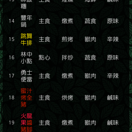
糰
豐年
14
主食
燉煮
蔬食
原味
鍋
跳舞
15
主食
煎烤
獸肉
辛辣
牛排
林中
16
點心
拌炒
蔬食
原味
小點
勇士
17
主食
燉煮
獸肉
辛辣
便當
蜜汁
18
烤全
主食
烘烤
獸肉
鹹味
豬
火龍
19
果
醬
主食
燉煮
獸肉
鹹味
豬腳