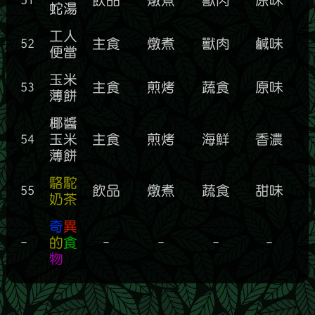
蛇湯
工人
52
主食
燉煮
獸肉
鹹味
便當
玉米
53
主食
煎烤
蔬食
原味
薄餅
椰醬
54
玉米
主食
煎烤
海鮮
香濃
薄餅
駱駝
55
飲品
燉煮
蔬食
甜味
奶茶
奇
異
-
的
食
-
-
-
-
物