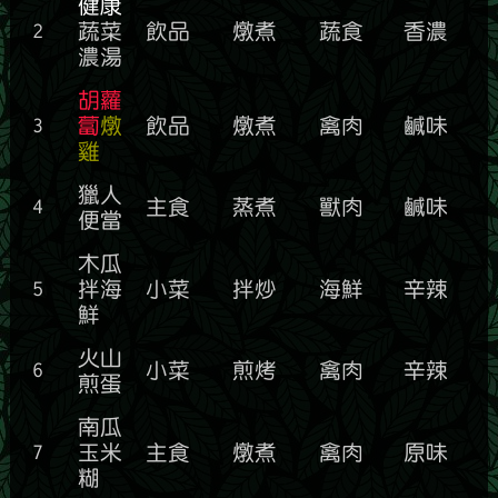
健康
2
蔬菜
飲品
燉煮
蔬食
香濃
濃湯
胡蘿
3
蔔
燉
飲品
燉煮
禽肉
鹹味
雞
獵人
4
主食
蒸煮
獸肉
鹹味
便當
木瓜
5
拌海
小菜
拌炒
海鮮
辛辣
鮮
火山
6
小菜
煎烤
禽肉
辛辣
煎蛋
南瓜
7
玉米
主食
燉煮
禽肉
原味
糊