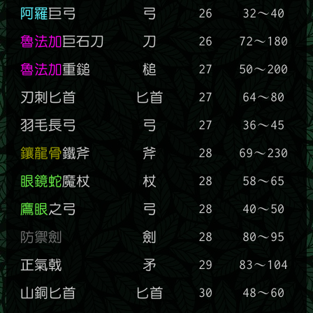
阿羅
巨弓
弓
26
32～40
魯法加
巨石刀
刀
26
72～180
魯法加
重鎚
槌
27
50～200
刃刺匕首
匕首
27
64～80
羽毛長弓
弓
27
36～45
鑲龍骨
鐵斧
斧
28
69～230
眼鏡蛇
魔杖
杖
28
58～65
鷹眼
之弓
弓
28
40～50
防禦劍
劍
28
80～95
正氣戟
矛
29
83～104
山銅匕首
匕首
30
48～60