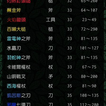
灼熱釘頭鎚
槌
32
65～260
蘸金斧
斧
33
64～107
火焰
鋤頭
工具
33
23～49
百噸大槌
槌
33
72～290
雷電神
之斧
斧
33
81～135
水晶
刃
刀
33
101～127
羽蛇神
之斧
斧
33
81～135
卡維爾權杖
杖
33
67～75
山銅戰叉
矛
35
80～200
西海
權杖
杖
35
81～90
凱因斯
之刃
刀
35
108～135
邪龍
七環刀
刀
35
112～280