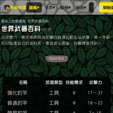
▾
▾
▾
▾
原始物語
圖鑑
世界
動態
幫助
索引
開始
搜人物、動
搜尋萬物索
雲朵上的圖書館
世界武器百科
世界武器百科
182 件
依攻擊力、需求等級與加成屬性篩選比較全站武器；每一件都
可以點進自己的資料頁，看誰身上帶著、在哪裡拿得到。
開啟篩選器
名稱
武器類型
技能需求
攻擊力
強化釣竿
工具
0
17～37
普通釣竿
工具
0
10～22
簡易釣竿
工具
0
7～15