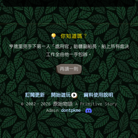
你知道嗎？
亨德里克手下第一人「處刑官」骷髏副船長，船上所有處決
工作全由他一手包辦。
再讀一則
訂閱更新
·
開始遊玩
·
資料使用說明
© 2002–2026 原始物語
A Primitive Story
Admin
dontpkme