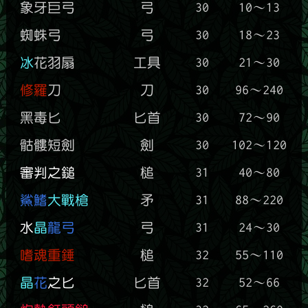
象牙巨弓
弓
30
10～13
蜘蛛弓
弓
30
18～23
冰
花羽扇
工具
30
21～30
修羅
刀
刀
30
96～240
黑毒匕
匕首
30
72～90
骷髏短劍
劍
30
102～120
審判之鎚
槌
31
40～80
鯊鰭
大戰槍
矛
31
88～220
水
晶
龍弓
弓
31
24～30
嗜魂重錘
槌
32
55～110
晶
花
之匕
匕首
32
52～66