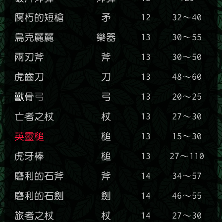
腐朽的短槍
矛
12
32～40
鳥克麗麗
樂器
13
30～55
兩刃斧
斧
13
30～50
虎齒刀
刀
13
48～60
獸
骨
弓
弓
13
20～25
亡者之杖
杖
13
27～30
英靈槌
槌
13
15～30
虎牙棒
槌
13
27～110
磨利的石斧
斧
14
34～57
磨利的石劍
劍
14
46～55
旅者之杖
杖
14
27～30