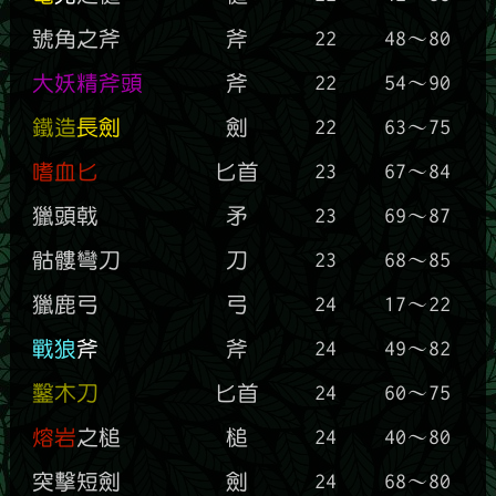
號角之斧
斧
22
48～80
大妖精斧頭
斧
22
54～90
鐵造
長劍
劍
22
63～75
嗜血匕
匕首
23
67～84
獵頭戟
矛
23
69～87
骷髏彎刀
刀
23
68～85
獵鹿弓
弓
24
17～22
戰狼
斧
斧
24
49～82
鑿木刀
匕首
24
60～75
熔岩
之槌
槌
24
40～80
突擊短劍
劍
24
68～80