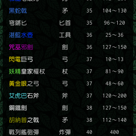
黑蛇戟
矛
35
104～130
穹鏘匕
匕首
35
96～120
湛藍
水壺
工具
36
25～36
咒巫
邪劍
劍
36
127～150
閃電
巨弓
弓
37
10～13
妖精
皇家
權杖
杖
37
81～90
黃金眼
之弓
弓
37
48～60
艾虎巴
石斧
斧
37
120～200
鋼鐵劍
劍
38
127～150
胡納普
之戟
矛
38
112～140
戰列艦砲彈
炸彈
40
400