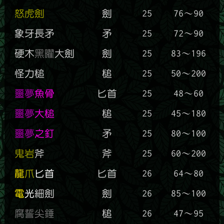
怒虎劍
劍
25
76～90
象牙長矛
矛
25
72～90
硬木
黑曜
大劍
劍
25
83～196
怪力槌
槌
25
50～200
噩夢
魚骨
匕首
25
48～60
噩夢
大槌
槌
25
45～180
噩夢
之釘
矛
25
80～100
鬼岩
斧
斧
25
60～200
龍
爪
匕首
匕首
26
64～80
電
光
細劍
劍
26
85～100
腐誓尖錘
槌
26
47～95