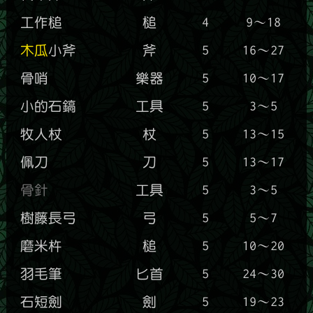
工作槌
槌
4
9～18
木瓜
小斧
斧
5
16～27
骨哨
樂器
5
10～17
小的石鎬
工具
5
3～5
牧人杖
杖
5
13～15
佩刀
刀
5
13～17
骨針
工具
5
3～5
樹藤長弓
弓
5
5～7
磨米杵
槌
5
10～20
羽毛筆
匕首
5
24～30
石短劍
劍
5
19～23