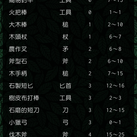
火把棒
工具
0
1～1
大木棒
槌
1
2～10
木頭杖
杖
1
6～7
農作叉
矛
2
6～8
斧型石
斧
2
6～10
木手柄
槌
2
7～15
石製短匕
匕首
3
12～16
樹皮布打棒
工具
3
2～3
石磨的短刀
刀
3
12～15
小獵弓
弓
3
0～1
伐木斧
斧
4
15～25