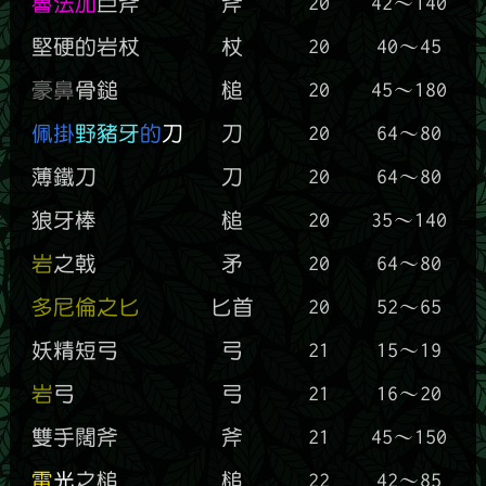
魯法加
巨斧
斧
20
42～140
堅硬的岩杖
杖
20
40～45
豪鼻
骨鎚
槌
20
45～180
佩掛
野豬牙
的
刀
刀
20
64～80
薄鐵刀
刀
20
64～80
狼牙棒
槌
20
35～140
岩
之戟
矛
20
64～80
多尼倫之匕
匕首
20
52～65
妖精短弓
弓
21
15～19
岩
弓
弓
21
16～20
雙手闊斧
斧
21
45～150
電
光
之槌
槌
22
42～85