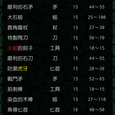
磨利的石矛
矛
15
44～55
大石槌
槌
15
25～100
鹿角魔杖
杖
15
27～30
特製陶刀
刀
15
56～70
火
紅
的鉗子
工具
15
10～15
磨利的石刀
刀
15
44～55
防禦
虎牙
匕首
15
28～36
戰鬥矛
矛
15
52～65
拍刺棒
工具
15
10～15
染血的木棒
槌
15
27～110
魚骨匕首
匕首
16
40～50