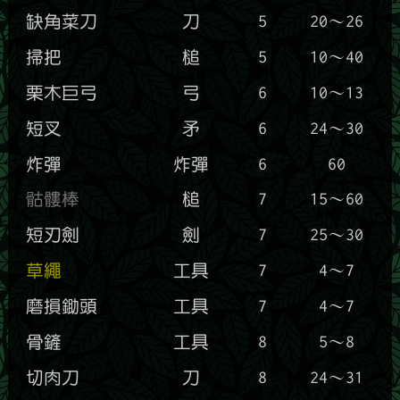
缺角菜刀
刀
5
20～26
掃把
槌
5
10～40
栗木巨弓
弓
6
10～13
短叉
矛
6
24～30
炸彈
炸彈
6
60
骷髏棒
槌
7
15～60
短刃劍
劍
7
25～30
草繩
工具
7
4～7
磨損鋤頭
工具
7
4～7
骨鏟
工具
8
5～8
切肉刀
刀
8
24～31