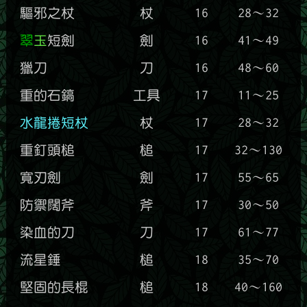
驅邪之杖
杖
16
28～32
翠
玉
短劍
劍
16
41～49
獵刀
刀
16
48～60
重的石鎬
工具
17
11～25
水龍捲短杖
杖
17
28～32
重釘頭槌
槌
17
32～130
寬刃劍
劍
17
55～65
防禦闊斧
斧
17
30～50
染血的刀
刀
17
61～77
流星錘
槌
18
35～70
堅固的長棍
槌
18
40～160