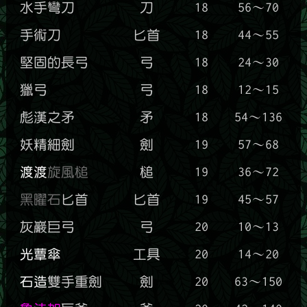
水手彎刀
刀
18
56～70
手術刀
匕首
18
44～55
堅固的長弓
弓
18
24～30
獵弓
弓
18
12～15
彪漢之矛
矛
18
54～136
妖精細劍
劍
19
57～68
渡渡
旋風槌
槌
19
36～72
黑曜石
匕首
匕首
19
45～57
灰巖巨弓
弓
20
10～13
光蕈傘
工具
20
14～20
石造
雙手重劍
劍
20
63～150