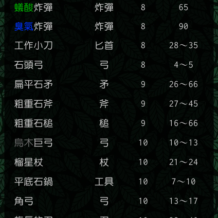
蟻酸
炸彈
炸彈
8
65
臭氣
炸彈
炸彈
8
90
工作小刀
匕首
8
28～35
石頭弓
弓
8
4～5
扁平石矛
矛
9
26～66
粗重石斧
斧
9
27～45
粗重石槌
槌
9
16～66
烏木
巨弓
弓
10
10～13
榴星杖
杖
10
21～24
平底石鍋
工具
10
7～10
角弓
弓
10
13～17