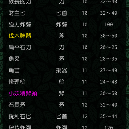
族長的刀
刀
10
32～40
財主匕
匕首
10
32～40
強力炸彈
炸彈
10
100
伐木神器
斧
10
30～50
扁平石刀
刀
10
20～25
魚叉
矛
10
28～35
角笛
樂器
11
27～49
修理槌
槌
11
24～48
小妖精斧頭
斧
11
30～50
石長矛
矛
12
32～40
銳利石匕
匕首
12
35～44
破片炸彈
炸彈
12
120